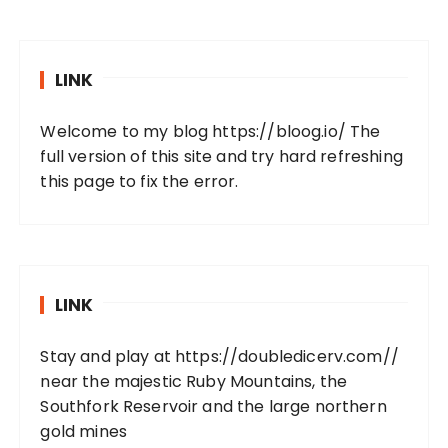
LINK
Welcome to my blog
https://bloog.io/
The
full version of this site and try hard refreshing
this page to fix the error.
LINK
Stay and play at
https://doubledicerv.com//
near the majestic Ruby Mountains, the
Southfork Reservoir and the large northern
gold mines