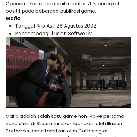
Opposing Force. Ini memiliki sekitar 70% peringkat
positif pada beberapa publikasi game.
Mafia
Tanggal Rilis Asli: 28 Agustus 2002
Pengembang: Illusion Softworks
Mafia adalah salah satu game non-Valve pertama
yang dirilis di Steam. Ini dikembangkan oleh Illusion
Softworks dan diterbitkan oleh Gathering of