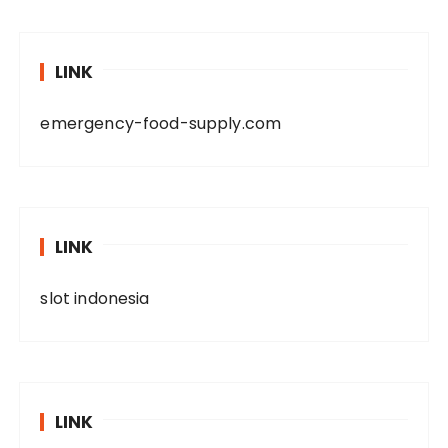
LINK
emergency-food-supply.com
LINK
slot indonesia
LINK