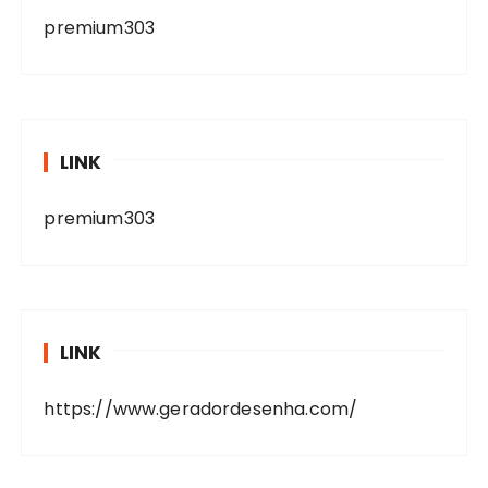
premium303
LINK
premium303
LINK
https://www.geradordesenha.com/