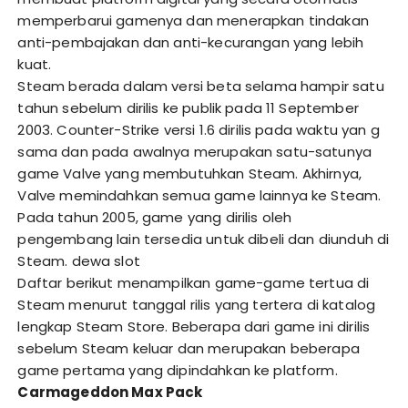
memperbarui gamenya dan menerapkan tindakan
anti-pembajakan dan anti-kecurangan yang lebih
kuat.
Steam berada dalam versi beta selama hampir satu
tahun sebelum dirilis ke publik pada 11 September
2003. Counter-Strike versi 1.6 dirilis pada waktu yan g
sama dan pada awalnya merupakan satu-satunya
game Valve yang membutuhkan Steam. Akhirnya,
Valve memindahkan semua game lainnya ke Steam.
Pada tahun 2005, game yang dirilis oleh
pengembang lain tersedia untuk dibeli dan diunduh di
Steam.
dewa slot
Daftar berikut menampilkan game-game tertua di
Steam menurut tanggal rilis yang tertera di katalog
lengkap Steam Store. Beberapa dari game ini dirilis
sebelum Steam keluar dan merupakan beberapa
game pertama yang dipindahkan ke platform.
Carmageddon Max Pack