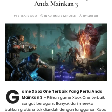
Anda Mainkan 3
5 YEARS AGO
READ TIME:
3 MINUTES
BY
EDITOR
G
ame Xbox One Terbaik Yang Perlu Anda
Mainkan 3
– Pilihan game Xbox One terbaik
sangat beragam, Banyak dari mereka
bahkan gratis untuk diunduh dengan langganan Xbox