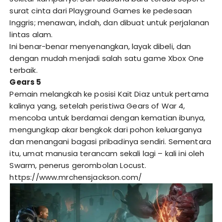
surat cinta dari Playground Games ke pedesaan
Inggris; menawan, indah, dan dibuat untuk perjalanan
lintas alam.
Ini benar-benar menyenangkan, layak dibeli, dan
dengan mudah menjadi salah satu game Xbox One
terbaik.
Gears 5
Pemain melangkah ke posisi Kait Diaz untuk pertama
kalinya yang, setelah peristiwa Gears of War 4,
mencoba untuk berdamai dengan kematian ibunya,
mengungkap akar bengkok dari pohon keluarganya
dan menangani bagasi pribadinya sendiri. Sementara
itu, umat manusia terancam sekali lagi – kali ini oleh
Swarm, penerus gerombolan Locust.
https://www.mrchensjackson.com/