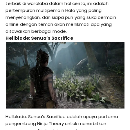
terbaik di waralaba dalam hal cerita, ini adalah
pertempuran multipemain Halo yang paling
menyenangkan, dan siapa pun yang suka bermain
online dengan teman akan menikmati apa yang
ditawarkan berbagai mode.
Hellblade: Senua’s Sacrifice
Hellblade: Senua’s Sacrifice adalah upaya pertama
pengembang Ninja Theory untuk menerbitkan