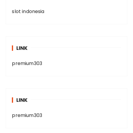
slot indonesia
LINK
premium303
LINK
premium303