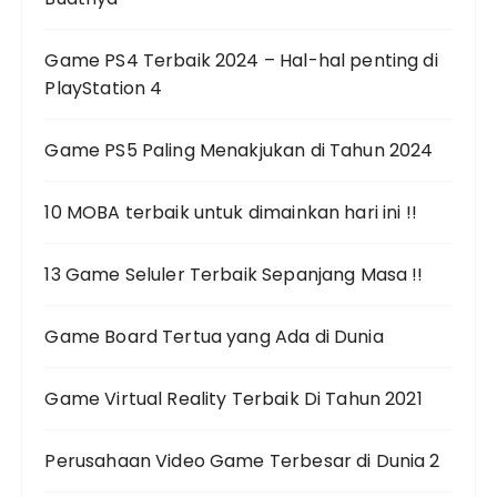
Game PS4 Terbaik 2024 – Hal-hal penting di
PlayStation 4
Game PS5 Paling Menakjukan di Tahun 2024
10 MOBA terbaik untuk dimainkan hari ini !!
13 Game Seluler Terbaik Sepanjang Masa !!
Game Board Tertua yang Ada di Dunia
Game Virtual Reality Terbaik Di Tahun 2021
Perusahaan Video Game Terbesar di Dunia 2