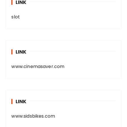
LINK
slot
LINK
www.cinemasaver.com
LINK
www.sidsbikes.com