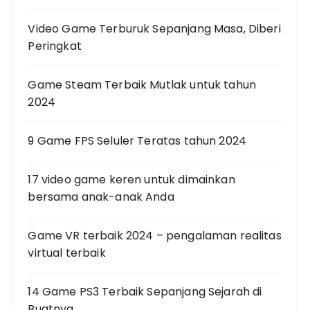
Video Game Terburuk Sepanjang Masa, Diberi
Peringkat
Game Steam Terbaik Mutlak untuk tahun
2024
9 Game FPS Seluler Teratas tahun 2024
17 video game keren untuk dimainkan
bersama anak-anak Anda
Game VR terbaik 2024 – pengalaman realitas
virtual terbaik
14 Game PS3 Terbaik Sepanjang Sejarah di
Buatnya