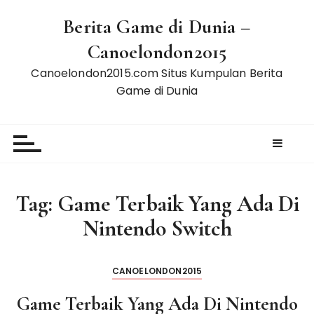
S
Berita Game di Dunia –
k
i
Canoelondon2015
p
Canoelondon2015.com Situs Kumpulan Berita
t
Game di Dunia
o
c
o
n
t
e
Tag:
Game Terbaik Yang Ada Di
n
t
Nintendo Switch
CANOELONDON2015
Game Terbaik Yang Ada Di Nintendo