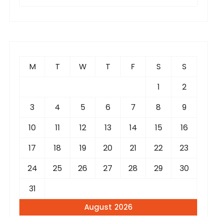
e
a
r
c
h
f
M
T
W
T
F
S
S
o
r
1
2
:
3
4
5
6
7
8
9
10
11
12
13
14
15
16
17
18
19
20
21
22
23
24
25
26
27
28
29
30
31
August 2026